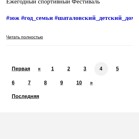
Ежегодный спортивный Фестиваль
#зож
#год_семьи
#шаталовский_детский_дом
Читать полностью
Первая
«
1
2
3
4
5
6
7
8
9
10
»
Последняя