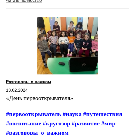
Читать полностью
Разговоры о важном
13.02.2024
«День первооткрывателя»
#первооткрыватель #наука #путешествия
#воспитание #кругозор #развитие #мир
#разговоры_о_важном