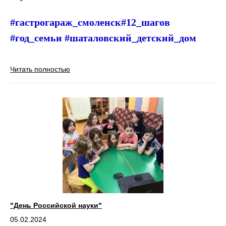
#гастрогараж_смоленск#12_шагов
#год_семьи #шаталовский_детский_дом
Читать полностью
"День Российской науки"
05.02.2024