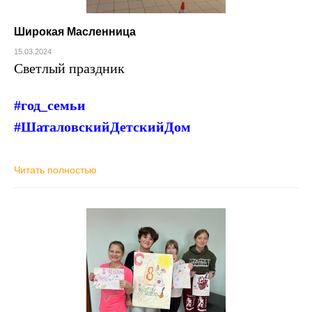
Широкая Масленница
15.03.2024
Светлый праздник
#год_семьи
#ШаталовскийДетскийДом
Читать полностью