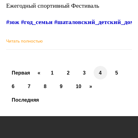
Ежегодный спортивный Фестиваль
#зож
#год_семьи
#шаталовский_детский_дом
Читать полностью
Первая
«
1
2
3
4
5
6
7
8
9
10
»
Последняя