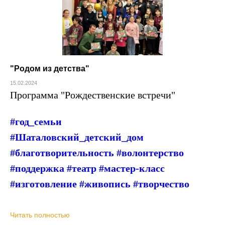
"Родом из детства"
15.02.2024
Программа "
Рождественские встречи"
#год_семьи
#Шаталовский_детский_дом
#благотворительность #волонтерство
#поддержка #театр #мастер-класс
#изготовление #живопись #творчество
Читать полностью