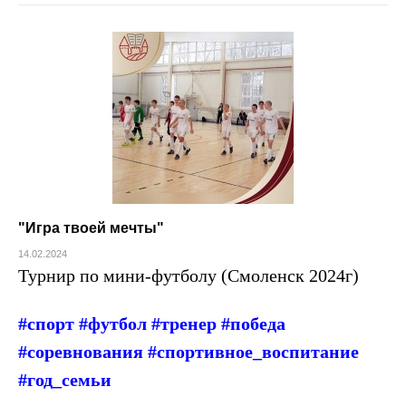
"Игра твоей мечты"
14.02.2024
Турнир по мини-футболу (Смоленск 2024г)
#спорт #футбол #тренер #победа
#соревнования #спортивное_воспитание
#год_семьи