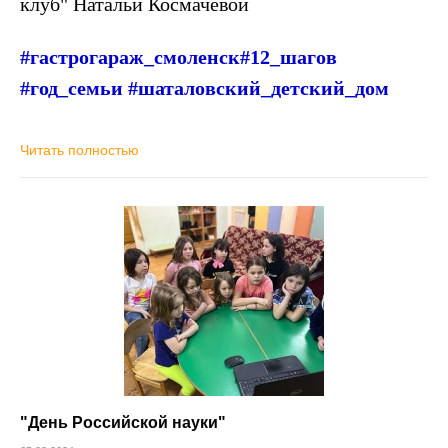
клуб" Натальи Космачёвой
#гастрогараж_смоленск#12_шагов
#год_семьи #шаталовский_детский_дом
Читать полностью
"День Российской науки"