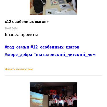
«12 особенных шагов»
29.02.2024
Бизнес-проекты
#год_семьи #12_особенных_шагов
#море_добра #шаталовский_детский_дом
Читать полностью