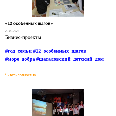
«12 особенных шагов»
29.02.2024
Бизнес-проекты
#год_семьи #12_особенных_шагов
#море_добра #шаталовский_детский_дом
Читать полностью