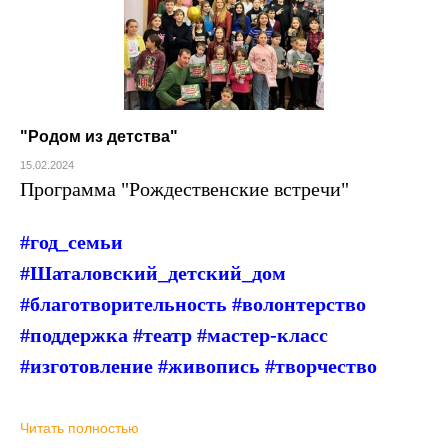
"Родом из детства"
15.02.2024
Программа "
Рождественские встречи"
#год_семьи
#Шаталовский_детский_дом
#благотворительность #волонтерство
#поддержка #театр #мастер-класс
#изготовление #живопись #творчество
Читать полностью