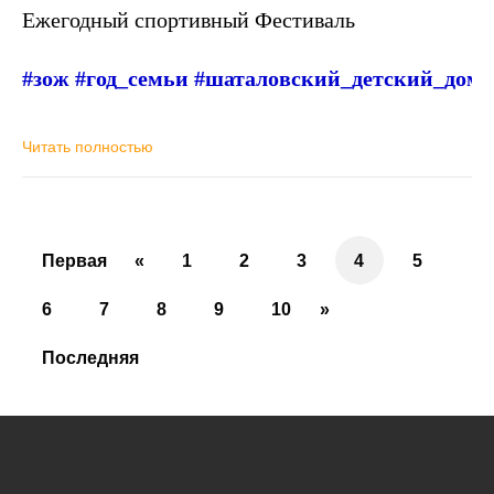
Ежегодный спортивный Фестиваль
#зож
#год_семьи
#шаталовский_детский_дом
Читать полностью
Первая
«
1
2
3
4
5
6
7
8
9
10
»
Последняя