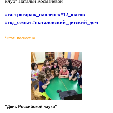
клуб" Натальи Космачёвой
#гастрогараж_смоленск#12_шагов
#год_семьи #шаталовский_детский_дом
Читать полностью
"День Российской науки"