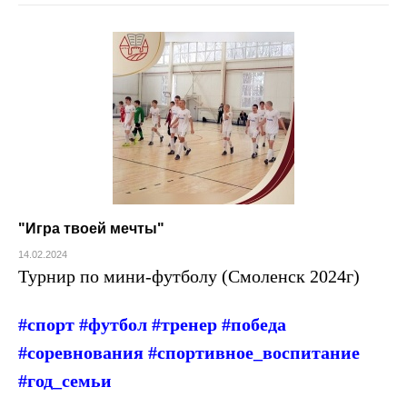
"Игра твоей мечты"
14.02.2024
Турнир по мини-футболу (Смоленск 2024г)
#спорт #футбол #тренер #победа
#соревнования #спортивное_воспитание
#год_семьи