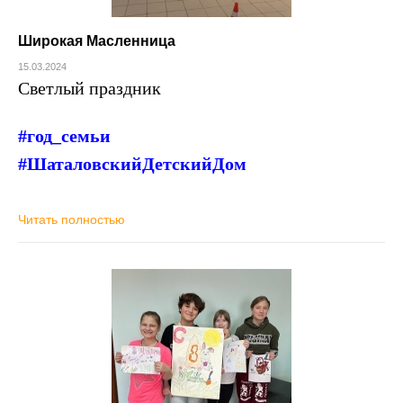
Широкая Масленница
15.03.2024
Светлый праздник
#год_семьи
#ШаталовскийДетскийДом
Читать полностью