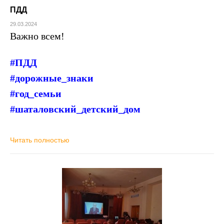
ПДД
29.03.2024
Важно всем!
#ПДД
#дорожные_знаки
#год_семьи
#шаталовский_детский_дом
Читать полностью