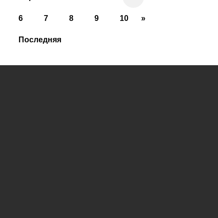
6
7
8
9
10
»
Последняя