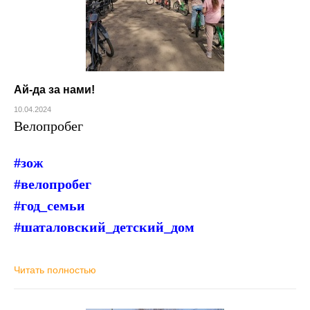
Ай-да за нами!
10.04.2024
Велопробег
#зож
#велопробег
#год_семьи
#шаталовский_детский_дом
Читать полностью