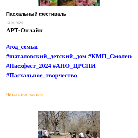
Пасхальный фестиваль
13.04.2024
АРТ-Онлайн
#год_семьи
#шаталовский_детский_дом #КМП_Смоленск
#Пасхфест_2024 #АНО_ЦРСПИ
#Пасхальное_творчество
Читать полностью