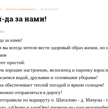
я
Новости и мероприятия
Ай-да за нами!
-да за нами!
2024
да за нами!
 вы всегда хотели вести здоровый образ жизни, но не 
чим
епт простой:
ем хорошее настроение, велосипед и парочку взросл
асаемся водой, друзьями и головными уборами!
на обеспечивает теплой погодой и ярким солнцем!
 можно отправляться в дорогу!
отправили по маршруту п. Шаталово - д. Мачулы - 
ело, здОрово и здорОво! провели мы наш велопробег