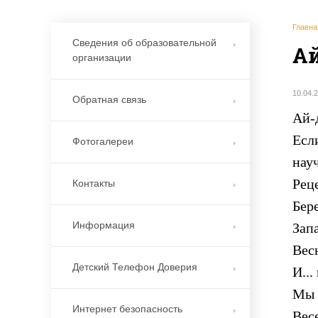
Главна
Сведения об образовательной
Ай
организации
10.04.
Обратная связь
Ай-
Если
Фотогалереи
нау
Рец
Контакты
Бер
Информация
Зап
Вес
Детский Телефон Доверия
И...
Мы 
Интернет безопасность
Вес