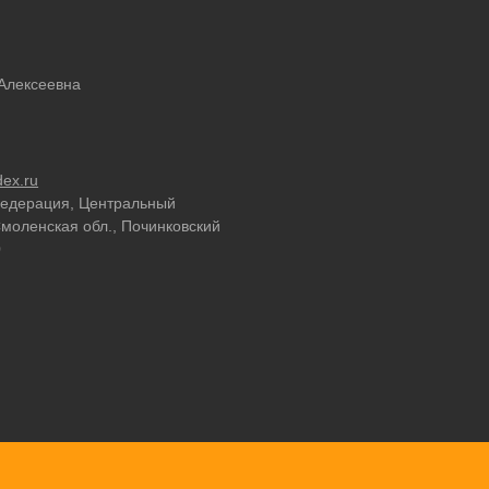
Алексеевна
ex.ru
Федерация, Центральный
моленская обл., Починковский
0