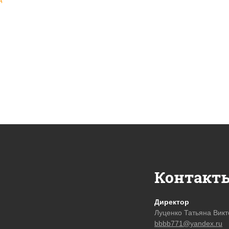
Контакт
Директор
Луценко Татьяна Вик
bbbb771@yandex.ru