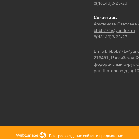
8(48149)3-25-29
Секретарь
Арутюнова Светлана 
bbbb771@yandex.ru
8(48149)3-25-27
E-mail:
bbbb771@yand
216491, Российская 
федеральный округ, С
р-н, Шаталово д., д.1
Быстрое создание сайтов
и
продвижение