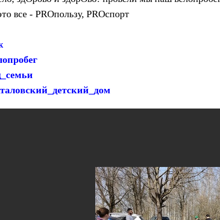
 это все - PROпользу, PROспорт
ж
лопробег
д_семьи
таловский_детский_дом