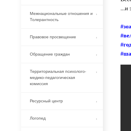
...и
Межнациональные отношения и
Толерантность
#зо
#ве
Правовое просвещение
#го
#ша
Обращение граждан
Территориальная психолого-
медико-педагогическая
комиссия
Ресурсный центр
Логопед