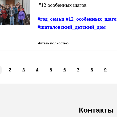
"12 особенных шагов"
#год_семьи #12_особенных_шаг
#шаталовский_детский_дом
Читать полностью
2
3
4
5
6
7
8
9
Контакты