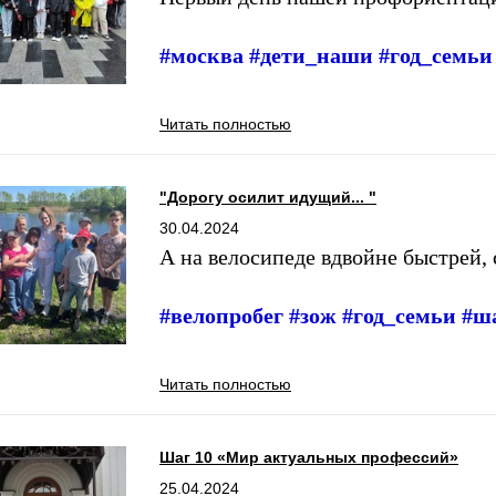
#москва #дети_наши #год_семь
Читать полностью
"Дорогу осилит идущий... "
30.04.2024
А на велосипеде вдвойне быстрей, 
#велопробег #зож #год_семьи #
Читать полностью
Шаг 10 «Мир актуальных профессий»
25.04.2024