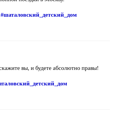
и #шаталовский_детский_дом
скажите вы, и будете абсолютно правы!
шаталовский_детский_дом