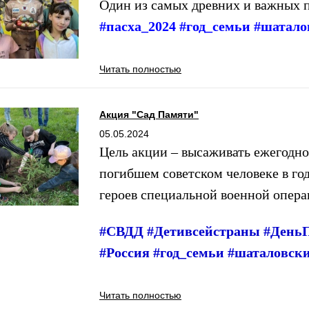
Один из самых древних и важных п
#пасха_2024 #год_семьи #шатал
Читать полностью
Акция "Сад Памяти"
05.05.2024
Цель акции – высаживать ежегодно
погибшем советском человеке в го
героев специальной военной опера
#СВДД #Детивсейстраны #ДеньП
#Россия #год_семьи #шаталовск
Читать полностью