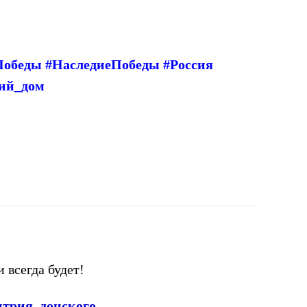
обеды #НаследиеПобеды #Россия
кий_дом
и всегда будет!
итрия_донского