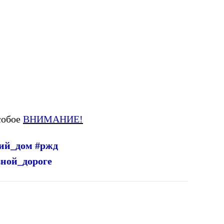
собое
ВНИМАНИЕ!
кий_дом #ржд
зной_дороге