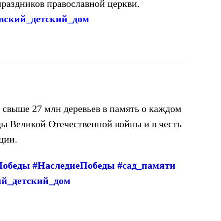
раздников православной церкви.
овский_детский_дом
 свыше 27 млн деревьев в память о каждом
ды Великой Отечественной войны и в честь
ции.
обеды #НаследиеПобеды #сад_памяти
ий_детский_дом