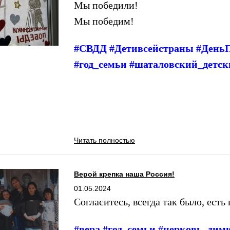
Мы победили!
Мы победим!
#СВДД #Детивсейстраны #ДеньП
#год_семьи #шаталовский_детс
Читать полностью
Верой крепка наша Россия!
01.05.2024
Согласитесь, всегда так было, есть 
#вера #год_семьи #церковь_дим