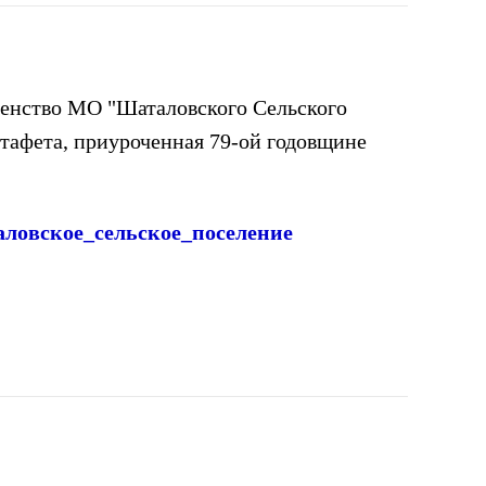
венство МО "Шаталовского Сельского
тафета, приуроченная 79-ой годовщине
ловское_сельское_поселение