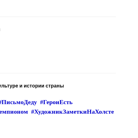
я
ультуре и истории страны
#ПисьмоДеду
#ГероиЕсть
Чемпионом
#
ХудожникЗаметкиНаХолсте