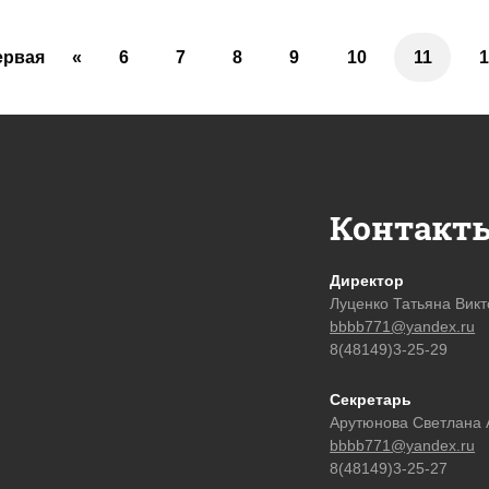
ервая
«
6
7
8
9
10
11
1
Контакт
Директор
Луценко Татьяна Вик
bbbb771@yandex.ru
8(48149)3-25-29
Секретарь
Арутюнова Светлана 
bbbb771@yandex.ru
8(48149)3-25-27