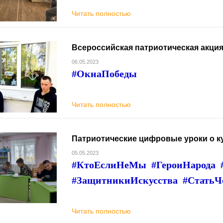
Читать полностью
Всероссийская патриотическая акци
06.05.2023
#ОкнаПобеды
Читать полностью
Патриотические цифровые уроки о к
05.05.2023
#КтоЕслиНеМы #ГероиНарода 
#ЗащитникиИскусства #Стать
Читать полностью