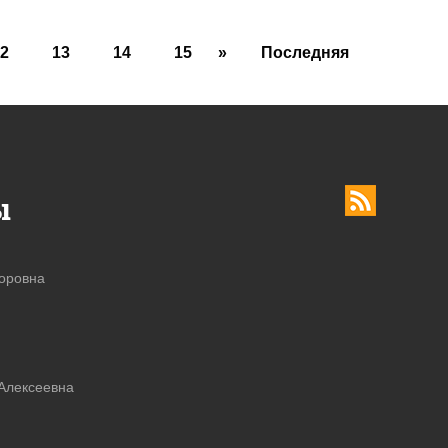
2
13
14
15
»
Последняя
ы
торовна
Алексеевна