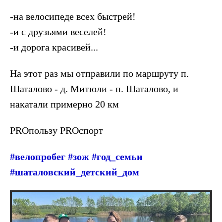
-на велосипеде всех быстрей!
-и с друзьями веселей!
-и ️дорога красивей...
На этот раз мы отправили по маршруту п.
Шаталово - д. Митюли - п. Шаталово, и
накатали примерно 20 км
PROпользу PROспорт
#велопробег #зож #год_семьи
#шаталовский_детский_дом