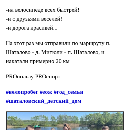
-на велосипеде всех быстрей!
-и с друзьями веселей!
-и ️дорога красивей...
На этот раз мы отправили по маршруту п.
Шаталово - д. Митюли - п. Шаталово, и
накатали примерно 20 км
PROпользу PROспорт
#велопробег #зож #год_семьи
#шаталовский_детский_дом