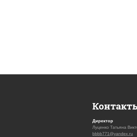
Контакт
Директор
Луценко Татьяна Вик
bbbb771@yandex.ru