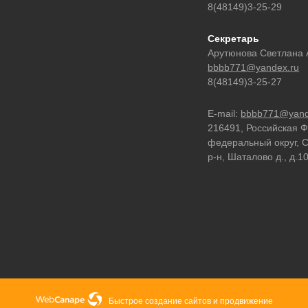
8(48149)3-25-29
Секретарь
Арутюнова Светлана 
bbbb771@yandex.ru
8(48149)3-25-27
E-mail:
bbbb771@yand
216491, Российская 
федеральный округ, С
р-н, Шаталово д., д.1
Быстрое создание сайтов
и
продвижение