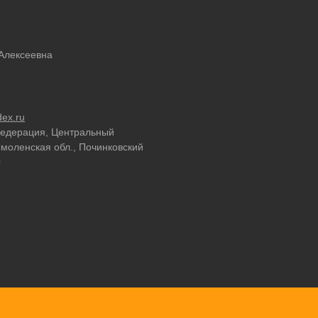
Алексеевна
ex.ru
Федерация, Центральный
моленская обл., Починковский
0